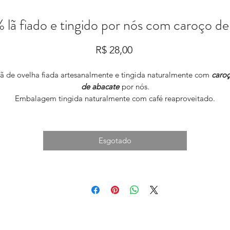
 lã fiado e tingido por nós com caroço d
Preço
R$ 28,00
ã de ovelha fiada artesanalmente e tingida naturalmente com
caro
de abacate
por nós.
Embalagem tingida naturalmente com café reaproveitado.
Peso: 80g
Comprimento do fio: 54m
Esgotado
Espessura: média/grossa
Valor: R$28 cada
Quantidade disponível: 1 novelo - peça única
ra adquirir essa peça contate-nos através do whatsapp 48 99945 9
- Natalia.