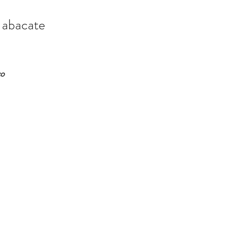
e abacate
ço
489