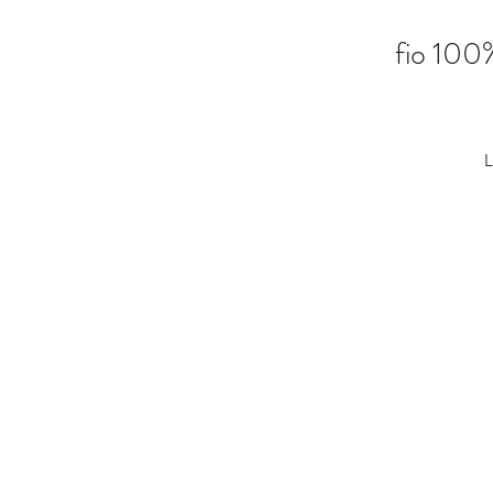
fio 100%
L
pa