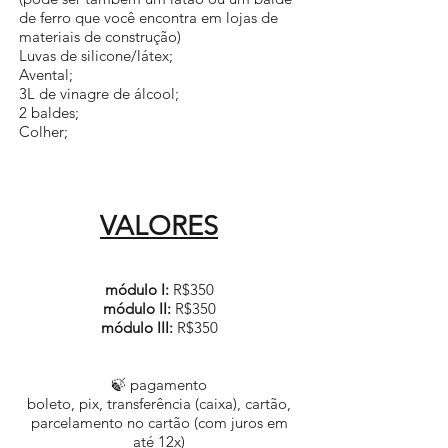
de ferro que você encontra em lojas de
materiais de construção)
Luvas de silicone/látex;
Avental;
3L de vinagre de álcool;
2 baldes;
Colher;
VALORES
módulo I:
R$350
módulo II:
R$350
módulo III:
R$350
🍃 pagamento
boleto, pix, transferência (caixa), cartão,
parcelamento no cartão (com juros em
até 12x)