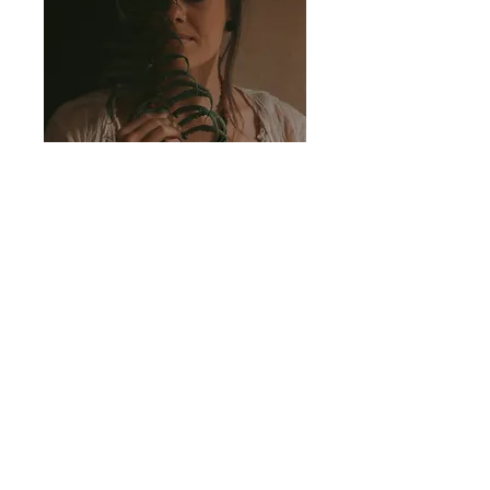
// inscrições
48 999459489 (whatsapp -
Natalia)
Valores e inscrição:
R$350
Inscrição:
contate-nos via